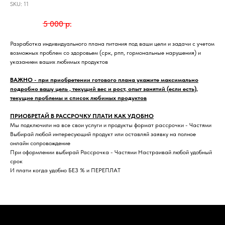
SKU:
11
3 500
р.
5 000
р.
Разработка индивидуального плана питания под ваши цели и задачи с учетом
возможных проблем со здоровьем (срк, рпп, гормональные нарушения) и
указанием ваших любимых продуктов
ВАЖНО - при приобретении готового плана укажите максимально
подробно вашу цель , текущий вес и рост, опыт занятий (если есть),
текущие проблемы и список любимых продуктов
ПРИОБРЕТАЙ В РАССРОЧКУ ПЛАТИ КАК УДОБНО
Мы подключили на все свои услуги и продукты формат рассрочки - Частями
Выбирай любой интересующий продукт или оставляй заявку на полное
онлайн сопровождение
При оформлении выбирай Рассрочка - Частями Настраивай любой удобный
срок
И плати когда удобно БЕЗ % и ПЕРЕПЛАТ