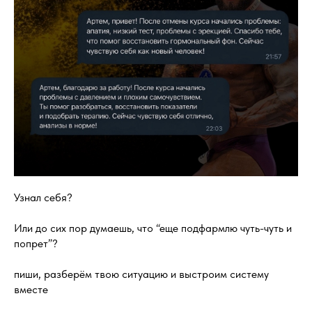
Узнал себя?
Или до сих пор думаешь, что “еще подфармлю чуть-чуть и
попрет”?
пиши, разберём твою ситуацию и выстроим систему
вместе